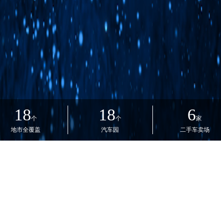
18
18
6
个
个
家
地市全覆盖
汽车园
二手车卖场
主营品牌